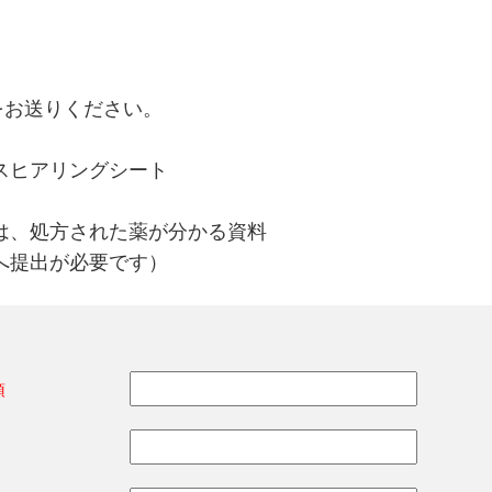
をお送りください。
スヒアリングシート
は、処方された薬が分かる資料
へ提出が必要です）
須