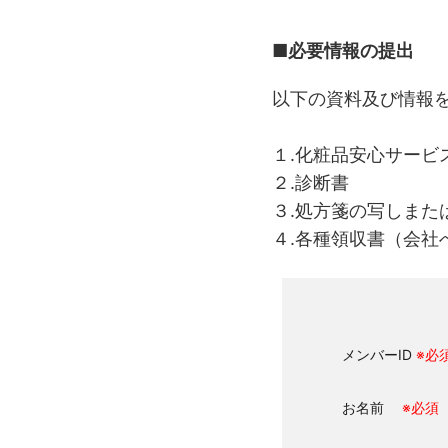
■必要情報の提出
以下の資料及び情報
１.化粧品安心サービ
２.診断書
３.処方箋の写しまた
４.各種領収書（会社
メンバーID
※必
お名前
※必須