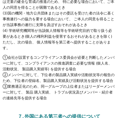
は児童の健全な育成の推進のため、 特に必要な場合において、ご本
人の同意を得ることが困難であるとき
(3)国の機関・地方公共団体またはその委託を受けた者の法令に基く
事務遂行への協力を要する場合において、 ご本人の同意を得ること
が当該事務の遂行に支障を及ぼすおそれがあるとき
(4) 学術研究機関等が当該個人情報等を学術研究目的で取り扱う必
要があるとき(個人の権利利益を侵害するおそれがあるときを除く)
ただし、次の場合、 個人情報等を第三者へ提供することがありま
す。
①会社が設置するコンプライアンス委員会が必要と判断したメンバ
ーに対して、コンプライアンスの推進調査に必要な情報 (個人名、
活動状況、 製品購入実績等) を提供する場合
②メンバーに対して、下位者の製品購入実績や活動状況等の報告の
ため、下位者の登録名、製品購入実績及び活動状況を提供する場合
③業務適正化のため、同一グループの上位者またはリーダーメンバ
ーに対して、 製品 購入実績、 トラブル状況及びメンバー・紹介者
の連絡先等を提供する場合
７. 外国にある第三者への提供について