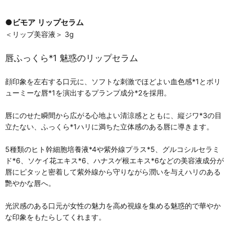
●ビモア リップセラム
＜リップ美容液＞ 3g
唇ふっくら*1 魅惑のリップセラム
顔印象を左右する口元に、ソフトな刺激でほどよい血色感*1とボリ
ューミーな唇*1を演出するプランプ成分*2を採用。
唇にのせた瞬間から広がる心地よい清涼感とともに、縦ジワ*3の目
立たない、ふっくら*1ハリに満ちた立体感のある唇に導きます。
5種類のヒト幹細胞培養液*4や紫外線プラス*5、グルコシルセラミ
ド*6、ソケイ花エキス*6、ハナスゲ根エキス*6などの美容液成分が
唇にピタッと密着して紫外線から守りながら潤いを与えハリのある
艷やかな唇へ。
光沢感のある口元が女性の魅力を高め視線を集める魅惑的で華やか
な印象をもたらしてくれます。