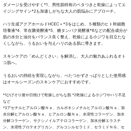
ダメージを受けやすく*1、男性肌特有のベタつきと乾燥によってエ
イジングサイン*2も加速しがちな大人の肌悩みにアプローチ。
ハリ生成アクアホールドHCEC＋*3をはじめ、５種類のヒト幹細胞
培養液*4、常在菌発酵液*5、糖タンパク発酵液*6などの配合成分が
肌の水分と油分をバランス良く整え、乾燥による小ジワを目立たな
くしながら、うるおいを与えハリのある肌に導きます。
スキンケアの「めんどくさい」を解消し、大人の魅力あふれるオト
コ肌へ。
うるおいの持続を実現しながら、べたつかずさっぱりとした使用感
はオールシーズンのスキンケアにおすすめです。
*1ひげそり後や日焼けで乾燥しがちな肌 *2乾燥による小ジワやハリ不足
など
*3アセチルヒアルロン酸Ｎａ、カルボキシメチルヒアルロン酸Ｎａ、加
水分解ヒアルロン酸Ｎａ、ヒアルロン酸Ｎａ、水溶性コラーゲン、加水
分解コラーゲン、サクシノイルアテロコラーゲン、加水分解エラスチ
ン、水溶性プロテオグリカン、グルコシルセラミド、セラミドＮＧ、セ