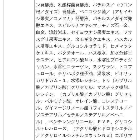
ン発酵液、乳酸桿菌発酵液、バチルス／（ウコン
根／ダイズ）発酵液、ベニコウジ菌／（アサイヤ
シ果実／コメヌカ）発酵液、バチルス／ダイズ発
酵エキス、スピルリナマキシマ、モナズ石、金、
白金、流紋岩末、セイヨウナシ果実エキス、フサ
スグリ果実エキス、タモギタケエキス、ハスカル
ス培養エキス、グルコシルセラミド、ヒメマツタ
ケエキス、バクチオール、ハス根水、加水分解エ
ラスチン、ヒアルロン酸Ｎａ、水溶性プロテオグ
リカン、水溶性コラーゲン、スクワラン、トコフ
ェロール、テリハボク種子油、温泉水、ビオサッ
カリドガム－１、水添レシチン、トリ（カプリル
酸／カプリン酸）グリセリル、マスチック樹脂、
レシチン、（カプリル酸／カプリン酸）グリセリ
ル、パルミチン酸、オレイン酸、コレステロー
ル、ダイマージリノール酸（フィトステリル／イ
ソステアリル／セチル／ステアリル／ベヘニ
ル）、ペンチレングリコール、ＰＶＰ、グリコシ
ルトレハロース、（アクリル酸ヒドロキシエチル
／アクリロイルジメチルタウリンＮａ）コポリマ