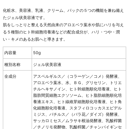
化粧水、美容液、乳液、クリーム、パックの５つの機能を兼ね備え
たジェル状美容液です。
肌をしっとりと整える天然由来のアロエベラ葉水や肌にハリを与え
る５種類のヒト幹細胞培養液などの配合成分が、ハリ・つや・潤
い・キメのあるお肌へと導きます。
内容量
50g
種別名称
ジェル状美容液
全成分
アスペルギルス／（コラーゲン／コメ）発酵液、
アロエベラ葉水、水、ＢＧ、グリセリン、トリエ
チルヘキサノイン、ヒト幹細胞順化培養液、ヒト
脂肪間質細胞エクソソーム、ヒト脂肪細胞順化培
養液エキス、ヒト線維芽細胞順化培養液、ヒト角
化細胞順化培養液、スタフィロコッカスエピデル
ミジス、バチルス／（バラ花／ダイズ）発酵液、
サッカロミセス／ムラサキ根油発酵液、乳酸桿菌
／チノリモ発酵物、乳酸桿菌／チャンバイギンセ