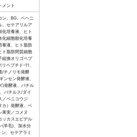
トメント
コン、BG、ベヘニ
ル、セテアリルア
順化培養液、ヒト
角化細胞順化培養
培養液、ヒト脂肪
ヒト脂肪間質細胞
子組換オリゴペプ
リペプチド-11、
菌/チノリモ発酵
イギンセン発酵液、
ズ)発酵液、バチル
液、バチルス/ダイ
ス／ベニコウジ
ヌカ）発酵液、ベ
シ果実／コメヌ
コッカスエピデル
(羊毛)、加水分
トン、セテアラミ