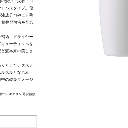
用の潤い・栄養・コ
ウトバスタイプ。傷
液成分*1やヒト毛
、植物発酵液を配合
を補給、ドライヤー
てキューティクルを
ほど髪本来の美しさ
ろりとしたテクスチ
スルスルとなじみ、
日中の乾燥ダメージ
解コンキオリン 毛髪補修