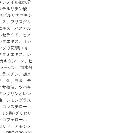
クシノイル加水分
リチルリチン酸
、スピルリナマキシ
キス、フサスグリ
エキス、ハスカル
ルセラミド、ヒメ
シタエキス、サガ
ウソウ花/葉エキ
クダミエキス、レ
、カキタンニン、ヒ
コラーゲン、加水分
エラスチン、加水
ク、金、白金、モ
ノサ核油、ツバキ
マンダリンオレン
油、レモングラス
、コレステロー
プリン酸)グリセリ
トコフェロール、
ロリド、アモジメ
PEG-200水添