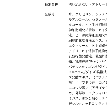
種別名称
洗い流さないヘアトリー
全成分
水、グリセリン、ジメチ
ルアルコール、セタノー
ルコール、ヒト毛根細胞
幹細胞順化培養液、ヒト
液、ヒト線維芽細胞順化
細胞順化培養液エキス、
エクソソーム、ヒト遺伝
チド-1、ヒト遺伝子組換ポ
乳酸桿菌発酵液、乳酸桿
物、乳酸桿菌/チャンバ
バチルス/(ウコン根/ダイ
ス/(バラ花/ダイズ)発酵
ズ発酵エキス、（バチル
菌）／（ブドウ芽／コメ
ニコウジ菌／（アサイヤ
カ）発酵液、スタフィロ
ミジス、加水分解ケラチン
解シルク、γ-ドコサラク