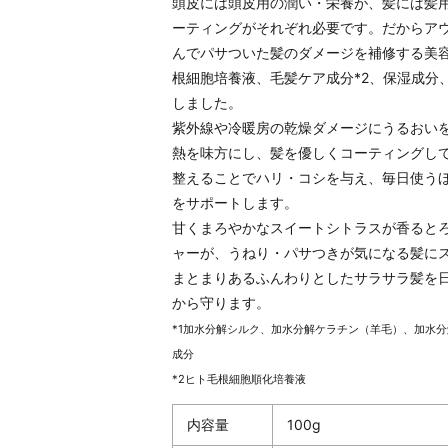
頭皮には頭皮用の潤い・栄養が、髪には髪
ーティングがそれぞれ必要です。だからア
んでパサついた髪のダメージを補修する美容
根細胞培養液、毛髪ケア成分*2、保湿成分
しました。
紫外線や冷暖房の乾燥ダメージにうるおい
熱を味方にし、髪を優しくコーティングし
整えることでハリ・コシを与え、毎日使う
をサポートします。
甘くまろやかなスイートシトラスが香ると
ャーが、うねり・パサつきが気になる髪に
まとまりあるふんわりとしたサラサラ髪を
から守ります。
*1加水分解シルク、加水分解ケラチン（羊毛）、加水分
成分
*2ヒト毛根細胞順化培養液
内容量
100g