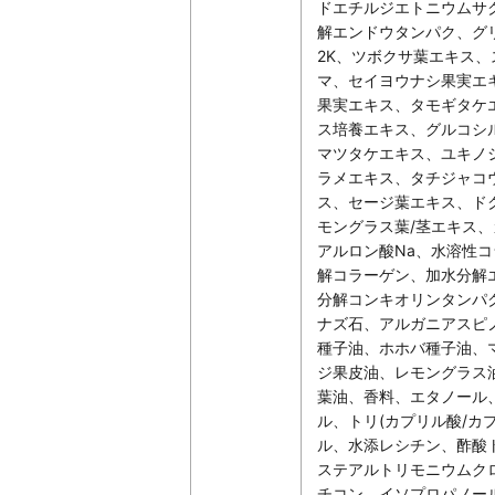
ドエチルジエトニウムサ
解エンドウタンパク、グ
2K、ツボクサ葉エキス
マ、セイヨウナシ果実エ
果実エキス、タモギタケ
ス培養エキス、グルコシ
マツタケエキス、ユキノ
ラメエキス、タチジャコ
ス、セージ葉エキス、ド
モングラス葉/茎エキス
アルロン酸Na、水溶性
解コラーゲン、加水分解
分解コンキオリンタンパ
ナズ石、アルガニアスピ
種子油、ホホバ種子油、
ジ果皮油、レモングラス
葉油、香料、エタノール
ル、トリ(カプリル酸/カ
ル、水添レシチン、酢酸
ステアルトリモニウムク
チコン、イソプロパノール、